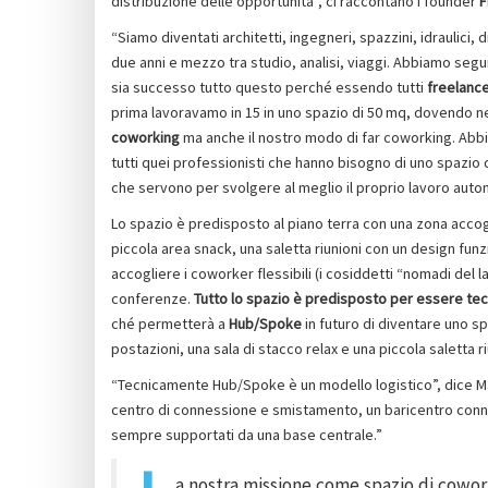
distribuzione delle opportunità”, ci raccontano i founder
F
“Siamo diventati architetti, ingegneri, spazzini, idraulici, 
due anni e mezzo tra studio, analisi, viaggi. Abbiamo segu
sia successo tutto questo perché essendo tutti
freelanc
prima lavoravamo in 15 in uno spazio di 50 mq, dovendo nec
coworking
ma anche il nostro modo di far coworking. Abb
tutti quei professionisti che hanno bisogno di uno spazio
che servono per svolgere al meglio il proprio lavoro aut
Lo spazio è predisposto al piano terra con una zona accog
piccola area snack, una saletta riunioni con un design fu
accogliere i coworker flessibili (i cosiddetti “nomadi del l
conferenze.
Tutto lo spazio è predisposto per essere t
ché permetterà a
Hub/Spoke
in futuro di diventare uno s
postazioni, una sala di stacco relax e una piccola saletta ri
“Tecnicamente Hub/Spoke è un modello logistico”, dice Ma
centro di connessione e smistamento, un baricentro conn
sempre supportati da una base centrale.”
a nostra missione come spazio di cowor