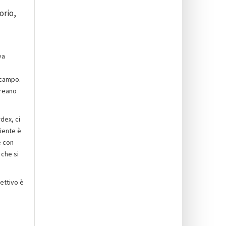
orio,
va
 campo.
creano
dex, ci
biente è
e con
 che si
iettivo è