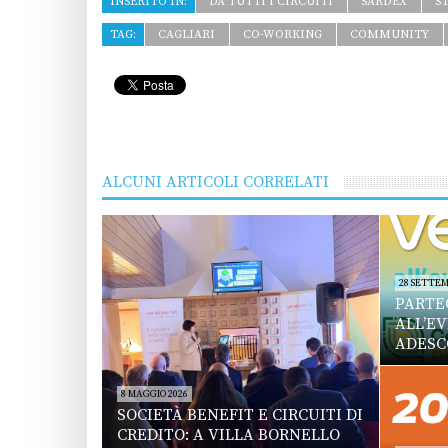
INSERITO IN:
DA TUTTI I CIRCUITI
SARDEX
S
TAG:
CAGLIARI
CO-WORKING
COMMUNITY
ALCUNI ARTICOLI CORRELATI
28 SETTEM
PARTE
ALL’E
ADESC
8 MAGGIO 2026
SOCIETÀ BENEFIT E CIRCUITI DI
CREDITO: A VILLA BORNELLO