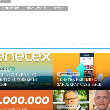
TORIE
HUB/SPOKE
INNOVAZIONE
SERVIZI
BRE 2022
CIPA CON VENETEX
6 SETTEMBRE 2022
VENTO BUYGREEN DI
VENETEX PER IL B2C:
OOP
SARDEXPAY CASH BACK
22 DICEMBRE 2020