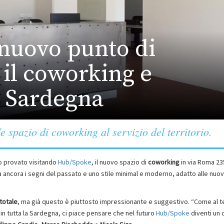
nuovo punto di
 il coworking e
n Sardegna
spazio di coworking al servizio del territorio.
ho provato visitando
Hub/Spoke
, il nuovo spazio di
coworking
in via Roma 23
 ha ancora i segni del passato e uno stile minimal e moderno, adatto alle nuo
totale
, ma già questo è piuttosto impressionante e suggestivo. “Come al 
in tutta la Sardegna, ci piace pensare che nel futuro
Hub/Spoke
diventi un 