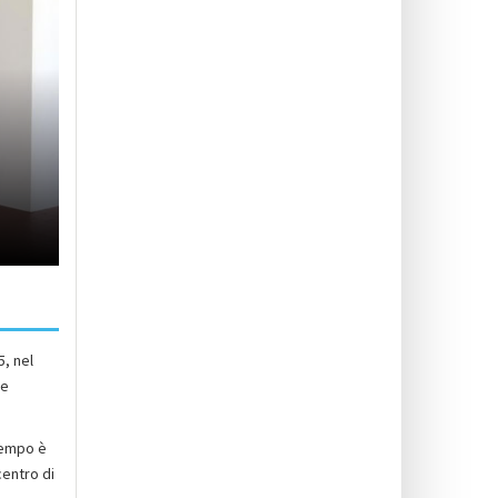
5, nel
ve
tempo è
centro di