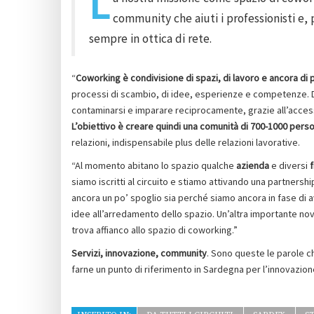
L
community che aiuti i professionisti e, p
sempre in ottica di rete.
“
Coworking è condivisione di spazi, di lavoro e ancora di p
processi di scambio, di idee, esperienze e competenze. Dal
contaminarsi e imparare reciprocamente, grazie all’acces
L’obiettivo è creare quindi una comunità di 700-1000 pers
relazioni, indispensabile plus delle relazioni lavorative.
“Al momento abitano lo spazio qualche
azienda
e diversi
siamo iscritti al circuito e stiamo attivando una partnersh
ancora un po’ spoglio sia perché siamo ancora in fase di
idee all’arredamento dello spazio. Un’altra importante novi
trova affianco allo spazio di coworking.”
Servizi, innovazione, community
. Sono queste le parole c
farne un punto di riferimento in Sardegna per l’innovazion