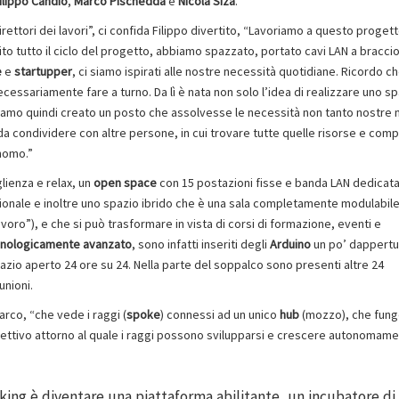
ilippo Candio
,
Marco Pischedda
e
Nicola Siza
.
direttori dei lavori”, ci confida Filippo divertito, “Lavoriamo a questo proget
ito tutto il ciclo del progetto, abbiamo spazzato, portato cavi LAN a bracci
e
e
startupper
, ci siamo ispirati alle nostre necessità quotidiane. Ricordo c
essariamente fare a turno. Da lì è nata non solo l’idea di realizzare uno sp
iamo quindi creato un posto che assolvesse le necessità non tanto nostre 
 da condividere con altre persone, in cui trovare tutte quelle risorse e co
onomo.”
lienza e relax, un
open space
con 15 postazioni fisse e banda LAN dedicata
nzionale e inoltre uno spazio ibrido che è una sala completamente modulabil
avoro”), e che si può trasformare in vista di corsi di formazione, eventi e
ecnologicamente avanzato
, sono infatti inseriti degli
Arduino
un po’ dappertut
pazio aperto 24 ore su 24. Nella parte del soppalco sono presenti altre 24
unioni.
rco, “che vede i raggi (
spoke
) connessi ad un unico
hub
(mozzo), che fung
ettivo attorno al quale i raggi possono svilupparsi e crescere autonomame
king è diventare una piattaforma abilitante, un incubatore di