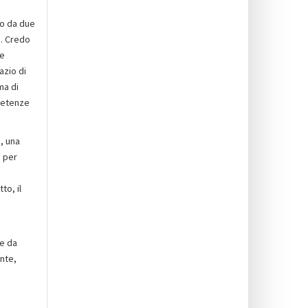
to da due
o. Credo
he
azio di
ma di
mpetenze
, una
e per
to, il
e da
nte,