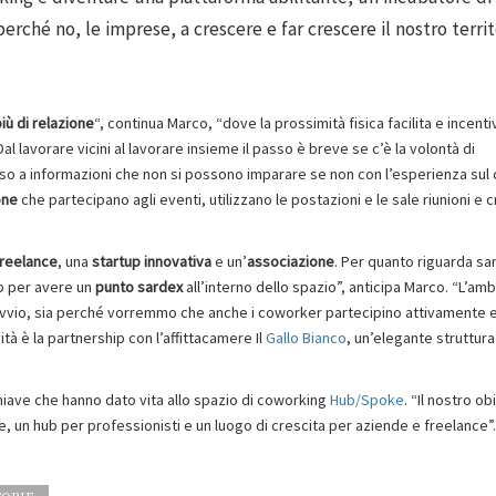
erché no, le imprese, a crescere e far crescere il nostro territ
iù di relazione
“, continua Marco, “dove la prossimità fisica facilita e incenti
 lavorare vicini al lavorare insieme il passo è breve se c’è la volontà di
so a informazioni che non si possono imparare se non con l’esperienza sul
one
che partecipano agli eventi, utilizzano le postazioni e le sale riunioni e 
freelance
, una
startup innovativa
e un’
associazione
. Per quanto riguarda sar
ip per avere un
punto sardex
all’interno dello spazio”, anticipa Marco. “L’am
 avvio, sia perché vorremmo che anche i coworker partecipino attivamente 
tà è la partnership con l’affittacamere Il
Gallo Bianco
, un’elegante struttura
hiave che hanno dato vita allo spazio di coworking
Hub/Spoke
. “Il nostro ob
e, un hub per professionisti e un luogo di crescita per aziende e freelance”.