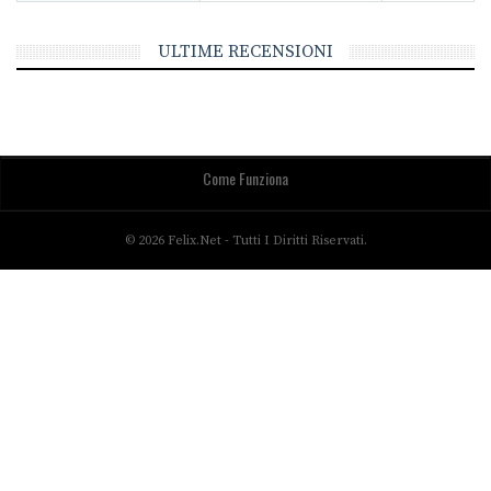
ULTIME RECENSIONI
Come Funziona
© 2026 Felix.net - Tutti I Diritti Riservati.