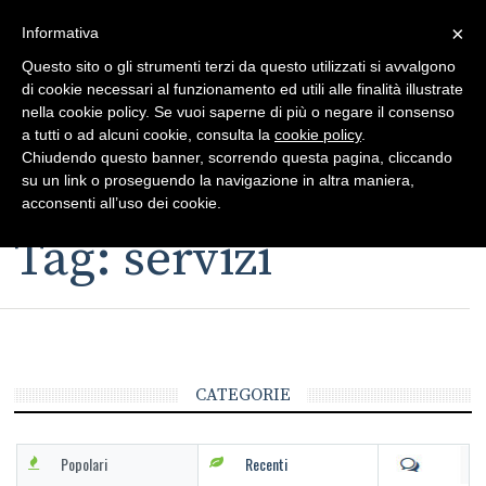
×
Toggle
Informativa
naviga
Questo sito o gli strumenti terzi da questo utilizzati si avvalgono
di cookie necessari al funzionamento ed utili alle finalità illustrate
nella cookie policy. Se vuoi saperne di più o negare il consenso
a tutti o ad alcuni cookie, consulta la
cookie policy
.
Chiudendo questo banner, scorrendo questa pagina, cliccando
su un link o proseguendo la navigazione in altra maniera,
Toggle
acconsenti all’uso dei cookie.
navigation
Tag: servizi
CATEGORIE
Popolari
Recenti