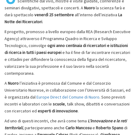
scientifiche dal vivo, mostre e visite guidate, conferenze e
seminari divulgativi, spettacoli e concerti. A
Nuoro
la scienza farà e
darà spettacolo
venerdì 25 settembre
all’interno dell’iniziativa
La
Notte dei Ricercatori
.
Il progetto, promosso a livello europeo dalla REA (Research Executive
Agency) attraverso il Programma Quadro in Ricerca e Sviluppo
Tecnologico, coinvolge
ogni anno centinaia di ricercatori e istituzioni
di ricerca in tutti i paesi europei
e ha il fine di far incontrare ricercatori
e cittadini per diffondere la conoscenza della figura del ricercatore,
valorizzare la sua professione e il suo lavoro nella società
contemporanea.
A
Nuoro
l’iniziativa è promossa dal Comune e dal Consorzio
Universitario Nuorese, in collaborazione con l’Università di Sassari, ed
è organizzata dal
Europe Direct del Comune di Nuoro
. Sono previsti
incontri e laboratori con le
scuole
, talk show, dibattiti e conversazioni
con ricercatori ed
esperti di innovazione
.
Ad uno di questi incontri, che avrà come tema
L’innovazione e le reti
territoriali
, parteciperanno anche
Carlo Mancosu
e
Roberto Spano
di
Sardex, insieme a
Emanuele Cabras
(Reti d’impresa),
Gianfranco