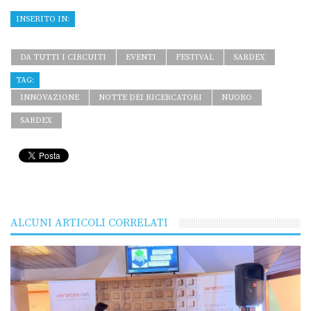
INSERITO IN:
DA TUTTI I CIRCUITI
EVENTI
FESTIVAL
SARDEX
TAG:
INNOVAZIONE
NOTTE DEI RICERCATORI
NUORO
SARDEX
ALCUNI ARTICOLI CORRELATI