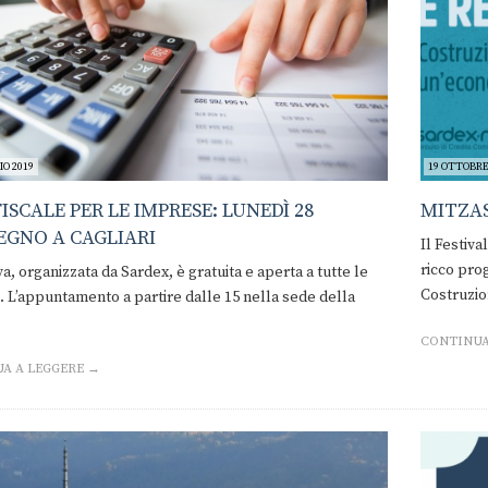
O 2019
19 OTTOBRE
FISCALE PER LE IMPRESE: LUNEDÌ 28
MITZAS
GNO A CAGLIARI
Il Festiva
ricco pro
iva, organizzata da Sardex, è gratuita e aperta a tutte le
Costruzio
 L’appuntamento a partire dalle 15 nella sede della
CONTINUA
A A LEGGERE →