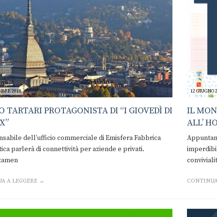
MBRE 2018
12 GIUGNO 
 TARTARI PROTAGONISTA DI “I GIOVEDÌ DI
IL MON
X”
ALL’ H
nsabile dell’ufficio commerciale di Emisfera Fabbrica
Appuntame
ica parlerà di connettività per aziende e privati.
imperdibi
tamen
conviviali
A A LEGGERE →
CONTINUA