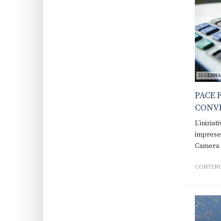
21 GENNAI
PACE 
CONVE
L’iniziat
imprese.
Camera
CONTINU