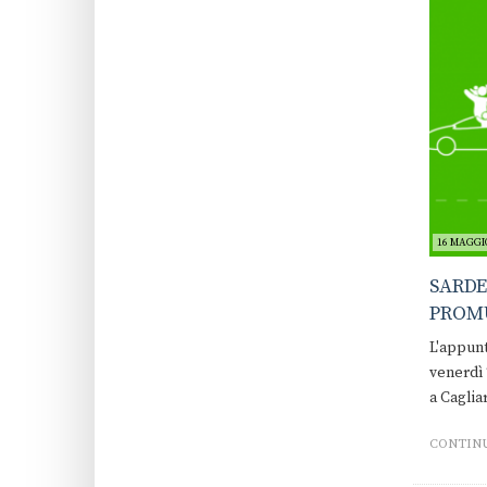
16 MAGGIO
SARDE
PROMU
L'appunt
venerdì 
a Cagliar
CONTINU