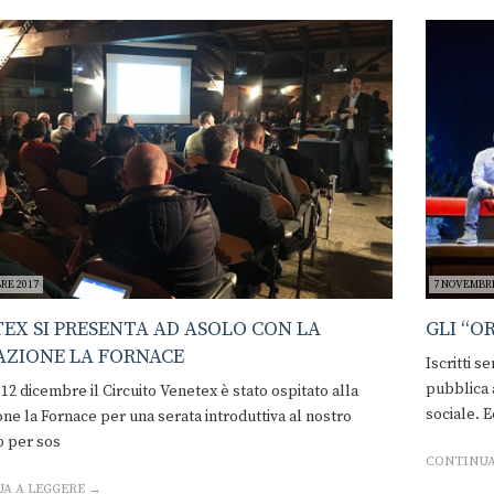
RE 2017
7 NOVEMBRE
EX SI PRESENTA AD ASOLO CON LA
GLI “O
ZIONE LA FORNACE
Iscritti s
pubblica 
12 dicembre il Circuito Venetex è stato ospitato alla
sociale. E
ne la Fornace per una serata introduttiva al nostro
o per sos
CONTINUA
A A LEGGERE →