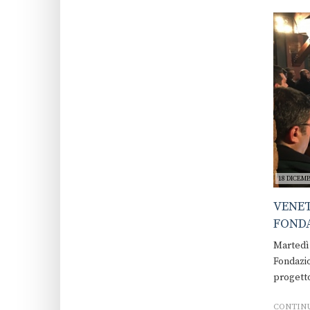
18 DICEMB
VENET
FONDA
Martedì 
Fondazio
progett
CONTINU