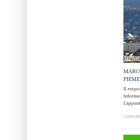
17 SETTE
MARCO
PIEME
Il respo
Informat
L’appun
CONTINU