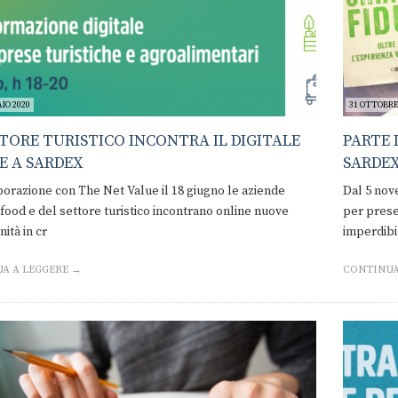
IO 2020
31 OTTOBRE
TTORE TURISTICO INCONTRA IL DIGITALE
PARTE 
E A SARDEX
SARDEX
borazione con The Net Value il 18 giugno le aziende
Dal 5 nove
ifood e del settore turistico incontrano online nuove
per prese
ità in cr
imperdibi
A A LEGGERE →
CONTINUA