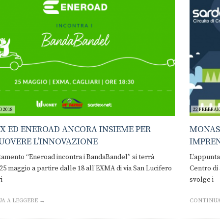
 2018
22 FEBBRAI
X ED ENEROAD ANCORA INSIEME PER
MONAST
OVERE L’INNOVAZIONE
IMPRE
amento “Eneroad incontra i BandaBandel” si terrà
L'appunta
25 maggio a partire dalle 18 all'EXMA di via San Lucifero
Centro di 
i
svolge i
A A LEGGERE →
CONTINUA