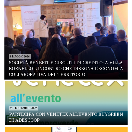
8 MAGGIO 2026
SOCIETÀ BENEFIT E CIRCUITI DI CREDITO: A VILLA
BORNELLO L’INCONTRO CHE DISEGNA L’ECONOMIA
COLLABORATIVA DEL TERRITORIO
28 SETTEMBRE 2022
PARTECIPA CON VENETEX ALL’EVENTO BUYGREEN
DI ADESCOOP