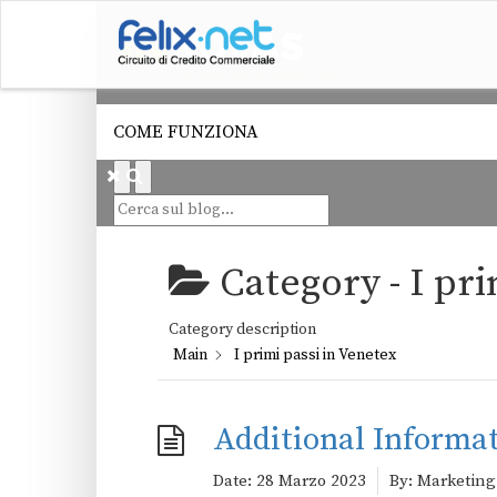
COME FUNZIONA
Category -
I pr
Category description
Main
I primi passi in Venetex
Additional Informa
Date:
28 Marzo 2023
By:
Marketing