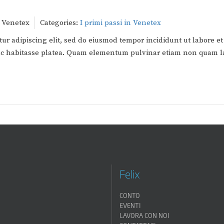
 Venetex
Categories:
I primi passi in Venetex
ur adipiscing elit, sed do eiusmod tempor incididunt ut labore et
 hac habitasse platea. Quam elementum pulvinar etiam non quam l
Felix
CONTO
EVENTI
LAVORA CON NOI