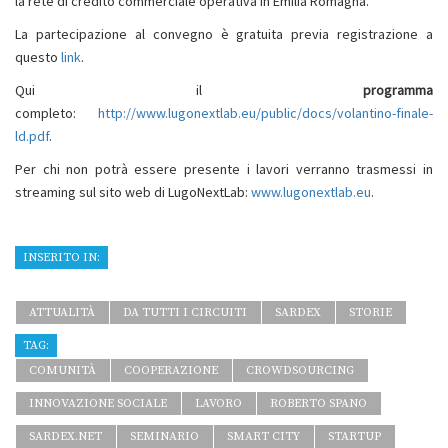
la rete di credito commerciale operativa in Emilia Romagna.
La partecipazione al convegno è gratuita previa registrazione a
questo
link
.
Qui il
programma
completo:
http://www.lugonextlab.eu/public/docs/volantino-finale-
ld.pdf
.
Per chi non potrà essere presente i lavori verranno trasmessi in
streaming sul sito web di LugoNextLab:
www.lugonextlab.eu
.
INSERITO IN:
ATTUALITÀ
DA TUTTI I CIRCUITI
SARDEX
STORIE
TAG:
COMUNITÀ
COOPERAZIONE
CROWDSOURCING
INNOVAZIONE SOCIALE
LAVORO
ROBERTO SPANO
SARDEX.NET
SEMINARIO
SMART CITY
STARTUP