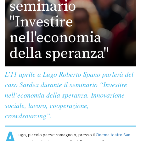
seminario
"Investire
nell'economia
della speranza"
L’11 aprile a Lugo Roberto Spano parlerà del
caso Sardex durante il seminario “Investire
nell’economia della speranza. Innovazione
sociale, lavoro, cooperazione,
crowdsourcing”.
A
Lugo, piccolo paese romagnolo, presso il
Cinema teatro San