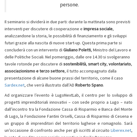
persone.
Il seminario si dividerà in due parti: durante la mattinata sono previsti
interventi per discutere di cooperazione e
impresa sociale
,
analizzandone la storia, le possibilità di finanziamento e gli sviluppi
futuri grazie alla nascita di nuove start-up. Questa prima parte si
concluderà con un intervento di
Giuliano Poletti
, Ministro del Lavoro e
delle Politiche Sociali. Nel pomeriggio, dalle ore 14.30 si svolgeranno
tavole rotonde per discutere di
sostenibilità
,
smart city
,
volontariato
,
associazionismo e terzo settore
,
il tutto accompagnato dalla
presentazione di alcune buone prassi del territorio, come il caso
Sardex.net
, che verrà illustrato dall’AD
Roberto Spano
.
Ad organizzare l’evento è LugoNextLab, il centro per lo sviluppo di
progetti imprenditoriali innovativi – con sede proprio a Lugo – nato
dall’incontro tra la Fondazione Cassa di Risparmio e Banca del Monte
di Lugo, la Fondazione Fantini Orselli, Cassa di Risparmio di Cesena e
un gruppo di imprenditori del territorio lughese e romagnolo. Sarà
un’occasione di confronto anche per gli iscritti al circuito
Liberex.net
,