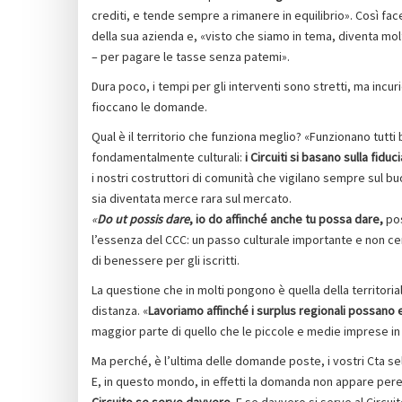
crediti, e tende sempre a rimanere in equilibrio». Così f
della sua azienda e, «visto che siamo in tema, diventa mo
– per pagare le tasse senza patemi».
Dura poco, i tempi per gli interventi sono stretti, ma inc
fioccano le domande.
Qual è il territorio che funziona meglio? «Funzionano tutti
fondamentalmente culturali:
i Circuiti si basano sulla fiduci
i nostri costruttori di comunità che vigilano sempre sul buo
sia diventata merce rara sul mercato.
«
Do ut possis dare
, io do affinché anche tu possa dare,
pos
l’essenza del CCC: un passo culturale importante e non ce
di benessere per gli iscritti.
La questione che in molti pongono è quella della territorial
distanza. «
Lavoriamo affinché i surplus regionali possano
maggior parte di quello che le piccole e medie imprese in
Ma perché, è l’ultima delle domande poste, i vostri Cta s
E, in questo mondo, in effetti la domanda non appare pereg