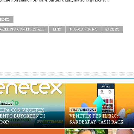
o. Che non siamo noi: non è Sardex o Linx, ma sono gli iscritti».
ARDEX
I CREDITO COMMERCIALE
LINX
NICOLA PIRINA
SARDEX
BRE 2022
CIPA CON VENETEX
6 SETTEMBRE 2022
VENTO BUYGREEN DI
VENETEX PER IL B2C:
OOP
SARDEXPAY CASH BACK