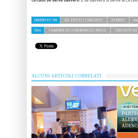
Circuito se serve davvero
. E se davvero si serve al Circuit
INSERITO IN:
DA TUTTI I CIRCUITI
EVENTI
S
TAG:
CAMERA DI COMMERCIO PAVIA
CIRCUITI D
ALCUNI ARTICOLI CORRELATI
28 SETTEM
PARTE
ALL’E
ADESC