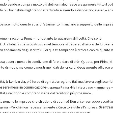
acendo vende e compra molto più del normale, riesce a esprimere tutto il po
lto più bancabile migliorando il fatturato e avendo a disposizione euro – a
uriosisce molto questo strano “strumento finanziario a supporto delle impres
 bene – racconta Pirina – nonostante le apparenti difficoltà. Che sono
a
. Una fiducia che si costruisce nel tempo e attraverso il lavoro dei broker e
n andamento degli iscritti». E di questi tempi non è difficile capire quanto la
sa essere messo in condizione di fare e dare di più». Questa, per Pirina, è
rto di moda, ma come dimostrano i dati dei circuiti, decisamente efficace e
ità,
la Lombardia
, più forse di ogni altra regione italiana, lavora sugli scambi
 essere messi in comunicazione
», spiega Pirina.«Ma fateci caso – aggiunge –
 Italia vendono e comprano viene dal territorio più prossimo».
elezionano le imprese che chiedono di aderire? Non vi converrebbe accettar
rina. «Perché non necessariamente il Circuito è utile all’impresa.
Si entra n