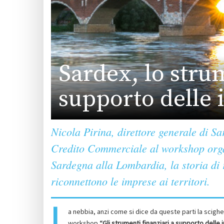
Sardex, lo stru
supporto delle
Nicola Pirina, direttore generale di Sar
Credito Commerciale al workshop orga
Sardegna alla Lombardia, la storia di r
riconnettono le imprese ai territori.
L
a nebbia, anzi come si dice da queste parti la scigh
workshop
“Gli strumenti finanziari a supporto delle