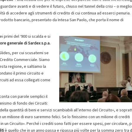
ardare avanti e di vedere il futuro, chiuso nel tunnel della crisi – o meglio
tà di accedere agli strumenti di credito di cui continua ad esserci penuria.
rodotto bancario, presentato da Intesa San Paolo, che porta il nome di
 primi del ‘900 si scalda e si
tore generale di Sardex s.p.a.
-Slides, per cui scusatemi se
di Credito Commerciale. Siamo
questa regione, e saltiamo la
ndano il primo circuito e
rcuiti ad essa collegati come
cconta con parole semplici il
canismo di fondo dei Circuiti:
ella quantità di beni e servizi scambiabili all’interno del Circuito», e soprat
n un milione di euro saremmo felici. Se lo finissimo con un milione di crediti
un Circuito». Perché i crediti sono fatti per essere spesi, per circolare, p
iti
è quello che in un anno passa e ripassa più volte per la somma zero tra d