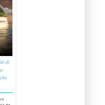
ti di
la
 che
 il
ica, ma