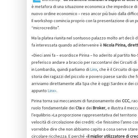
è metafora di una situazione economica che impedisce di gu
nuovo ordine economico – reso ancor più buio dalla difficol
Il workshop comincia proprio con la presentazione di un p
“microcredito”.
Ma la platea riunita nel sontuoso palazzo molto art decò dei
fa interessata quando ad intervenire è
Nicola Pirina,
diret
Dieci anni fa – esordisce Pirina – ho aderito al partito No
«
preferisco andare a braccio per raccontarvi dei Circuiti 
in Lombardia, quindi parliamo di
Linx
, che è il Circuito di 
storia dei ragazzi del piccolo e povero paese sardo che fo
arriviamo direttamente alla Spa che è oggi Sardex e dei ci
appunto
Linx»
.
Pirina torna sui meccanismi di funzionamento dei
CCC
, ra
ruolo fondamentale dei
Cta
e dei
Broker
, e illustra il mec
l’equilibrio.«La proporzione rappresentativa del territorio d
velocità di circolazione dei crediti: «Se finissimo l’anno co
vorrebbe dire che non abbiamo capito a cosa serve stare in 
circolare ricchezza. E perché «
il miglior utilizzatore di cred