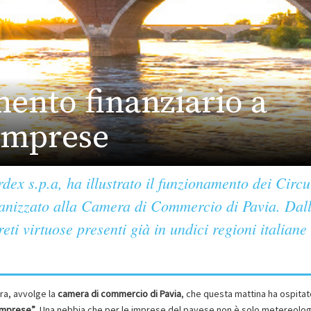
mento finanziario a
 imprese
dex s.p.a, ha illustrato il funzionamento dei Circui
nizzato alla Camera di Commercio di Pavia. Dal
eti virtuose presenti già in undici regioni italiane
era, avvolge la
camera di commercio di Pavia
, che questa mattina ha ospitato
 imprese”
. Una nebbia che per le imprese del pavese non è solo metereolog