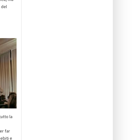
 del
tutto la
er far
ebiti e