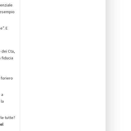
tenziale
d esempio
e”. E
 dei Cta,
 fiducia
 foriero
 a
 la
le tutte?
el