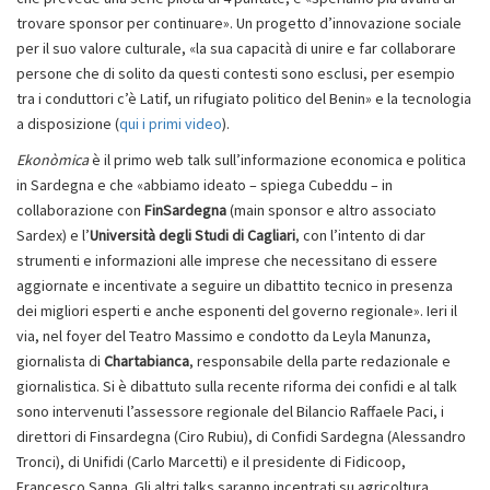
trovare sponsor per continuare». Un progetto d’innovazione sociale
per il suo valore culturale, «la sua capacità di unire e far collaborare
persone che di solito da questi contesti sono esclusi, per esempio
tra i conduttori c’è Latif, un rifugiato politico del Benin» e la tecnologia
a disposizione (
qui i primi video
).
Ekonòmica
è il primo web talk sull’informazione economica e politica
in Sardegna e che «abbiamo ideato – spiega Cubeddu – in
collaborazione con
FinSardegna
(main sponsor e altro associato
Sardex) e l’
Università degli Studi di Cagliari
, con l’intento di dar
strumenti e informazioni alle imprese che necessitano di essere
aggiornate e incentivate a seguire un dibattito tecnico in presenza
dei migliori esperti e anche esponenti del governo regionale». Ieri il
via, nel foyer del Teatro Massimo e condotto da Leyla Manunza,
giornalista di
Chartabianca
, responsabile della parte redazionale e
giornalistica. Si è dibattuto sulla recente riforma dei confidi e al talk
sono intervenuti l’assessore regionale del Bilancio Raffaele Paci, i
direttori di Finsardegna (Ciro Rubiu), di Confidi Sardegna (Alessandro
Tronci), di Unifidi (Carlo Marcetti) e il presidente di Fidicoop,
Francesco Sanna. Gli altri talks saranno incentrati su agricoltura,