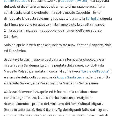
canale Youtube
e i social networks (
Facebook
,
Twitter
). «La
capacità
del web di diventare un nuovo strumento di narrazione
accanto ai
canali tradizionali è evidente – ha sottolineato Cubeddu – lo ha
dimostrato la diretta streaming realizzata durante la
Sartiglia
, seguita
da 35mila persone (di queste 4mila hanno visto la diretta in sardo,
2mila quella in inglese), raddoppiando i numeri dell’anno scorso
(18mila)».
Solo ad aprile la web tv ha annunciato tre nuovi format:
Scoprire
,
Nois
ed
Ekonòmica
.
Scoprire
è la trasmissione dedicata alla storia, all’archeologia e ai
misteri della Sardegna. La prima puntata della serie, condotta da
Marcello Polastri, è andata in onda il 4 aprile (vedi
“Le vie dell’acqua”
)
e si avvale della collaborazione di
Acqua Santa Lucia
, azienda iscritta
al Circuito Sardex, e dell’associazione Sardegna Sotterranea.
Nois
uscirà invece il 26 aprile ed è frutto della collaborazione
con Sardegna Teatro, lavoro che ha avuto un prestigioso
riconoscimento: il premio del Ministero dei Beni Culturali
Migrarti
(terzo in tutta Italia).
Nois è il primo Tg dei Migranti fatto dai migranti
che prevede una serie pilota di 4 puntate, e «speriamo più avanti di