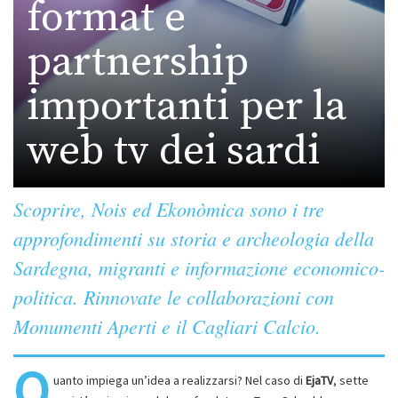
format e
partnership
importanti per la
web tv dei sardi
Scoprire, Nois ed Ekonòmica sono i tre
approfondimenti su storia e archeologia della
Sardegna, migranti e informazione economico-
politica. Rinnovate le collaborazioni con
Monumenti Aperti e il Cagliari Calcio.
Q
uanto impiega un’idea a realizzarsi? Nel caso di
EjaTV
, sette