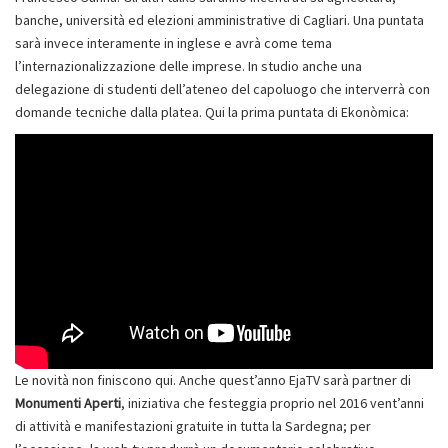
banche, università ed elezioni amministrative di Cagliari. Una puntata
sarà invece interamente in inglese e avrà come tema
l’internazionalizzazione delle imprese. In studio anche una
delegazione di studenti dell’ateneo del capoluogo che interverrà con
domande tecniche dalla platea. Qui la prima puntata di Ekonòmica:
Le novità non finiscono qui. Anche quest’anno EjaTV sarà partner di
Monumenti Aperti
, iniziativa che festeggia proprio nel 2016 vent’anni
di attività e manifestazioni gratuite in tutta la Sardegna; per