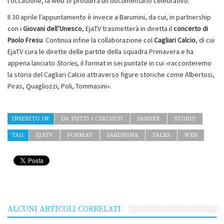
l’occasione, la web tv produrrà un documentario celebrativo.
Il 30 aprile l’appuntamento è invece a Barumini, da cui, in partnership
con i
Giovani dell’Unesco
, EjaTV trasmetterà in diretta il
concerto di
Paolo Fresu
. Continua infine la collaborazione col
Cagliari Calcio
, di cui
EjaTV cura le dirette delle partite della squadra Primavera e ha
appena lanciato
Stories
, il format in sei puntate in cui «racconteremo
la storia del Cagliari Calcio attraverso figure storiche come Albertosi,
Piras, Quagliozzi, Poli, Tommasini».
INSERITO IN:
DA TUTTI I CIRCUITI
SARDEX
STORIE
TAG:
EJATV
FORMAT
SARDEGNA
TALKS
WEB
ALCUNI ARTICOLI CORRELATI