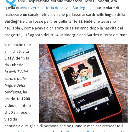
anni. L’aspirazione del suo fondatore, Tore Cubeddu, era
quella di «
riscrivere la storia della tv in Sardegna
, in particolare di
realizzare un canale televisivo che parlasse ai sardi nelle lingue della
Sardegna
e che fosse partner delle tante
aziende
che lavorano
nell’isola», come aveva dichiarato quasi un anno dopo la nascita del
progetto, il 1° agosto del 2014, in sinergia con Sardex e Terra de Punt.
In neanche due
anni di attività
EjaTV
, definita
da Cubeddu
la web TV dei
sardi e delle
lingue della
Sardegna
,
ha
prodotto
1200
video
(un ritmo
di 50 al mese),
visti da
centinaia di migliaia di persone che seguono in maniera crescente il