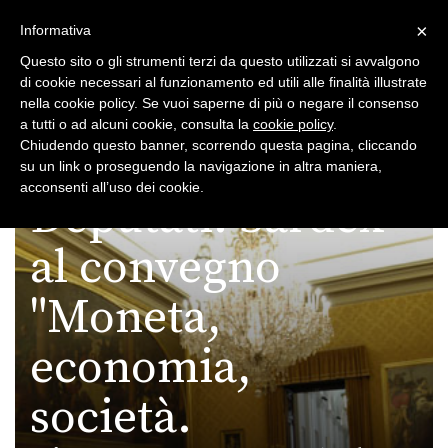
×
Toggle
Informativa
naviga
Questo sito o gli strumenti terzi da questo utilizzati si avvalgono
di cookie necessari al funzionamento ed utili alle finalità illustrate
nella cookie policy. Se vuoi saperne di più o negare il consenso
a tutti o ad alcuni cookie, consulta la
cookie policy
.
Chiudendo questo banner, scorrendo questa pagina, cliccando
Camera dei
su un link o proseguendo la navigazione in altra maniera,
Toggle
acconsenti all’uso dei cookie.
navigation
Deputati: Sardex
al convegno
"Moneta,
economia,
società.