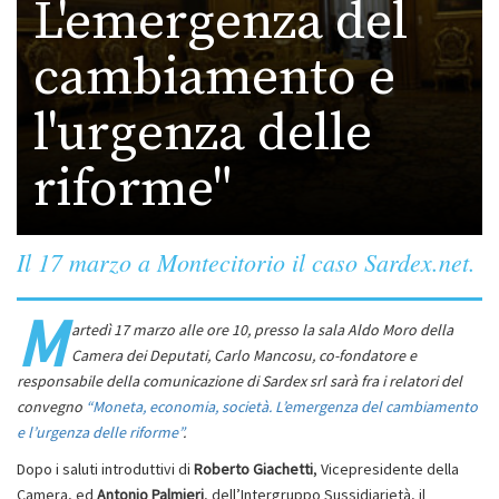
L'emergenza del
cambiamento e
l'urgenza delle
riforme"
Il 17 marzo a Montecitorio il caso Sardex.net.
M
artedì 17 marzo alle ore 10, presso la sala Aldo Moro della
Camera dei Deputati, Carlo Mancosu, co-fondatore e
responsabile della comunicazione di Sardex srl sarà fra i relatori del
convegno
“Moneta, economia, società. L’emergenza del cambiamento
e l’urgenza delle riforme”
.
Dopo i saluti introduttivi di
Roberto Giachetti
, Vicepresidente della
Camera, ed
Antonio Palmieri
, dell’Intergruppo Sussidiarietà, il