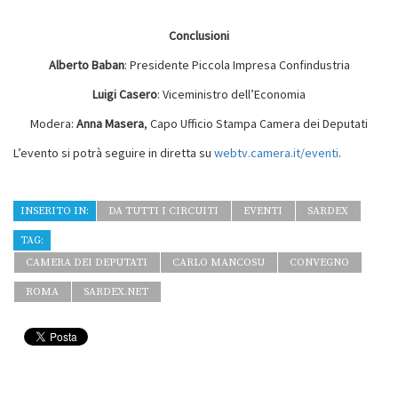
Conclusioni
Alberto Baban
: Presidente Piccola Impresa Confindustria
Luigi Casero
: Viceministro dell’Economia
Modera:
Anna Masera
, Capo Ufficio Stampa Camera dei Deputati
L’evento si potrà seguire in diretta su
webtv.camera.it/eventi
.
INSERITO IN:
DA TUTTI I CIRCUITI
EVENTI
SARDEX
TAG:
CAMERA DEI DEPUTATI
CARLO MANCOSU
CONVEGNO
ROMA
SARDEX.NET