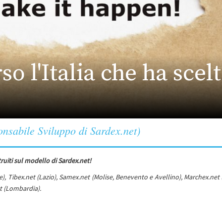
so l'Italia che ha scel
nsabile Sviluppo di Sardex.net)
truiti sul modello di
Sardex.net!
nte), Tibex.net (Lazio), Samex.net (Molise, Benevento e Avellino), Marchex.net
t (Lombardia).