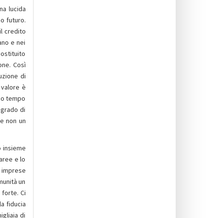
na lucida
o futuro.
l credito
ano e nei
ostituito
ione. Così
uzione di
 valore è
sso tempo
 grado di
 e non un
o insieme
 aree e lo
e imprese
munità un
forte. Ci
a fiducia
gliaia di