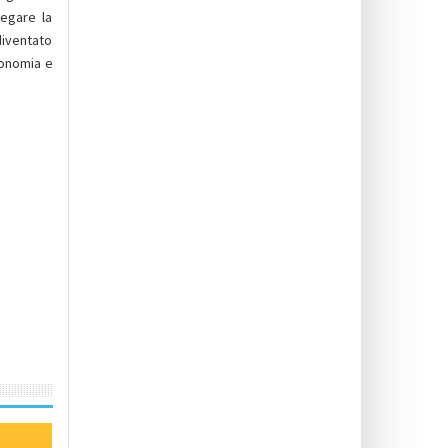
negare la
diventato
conomia e