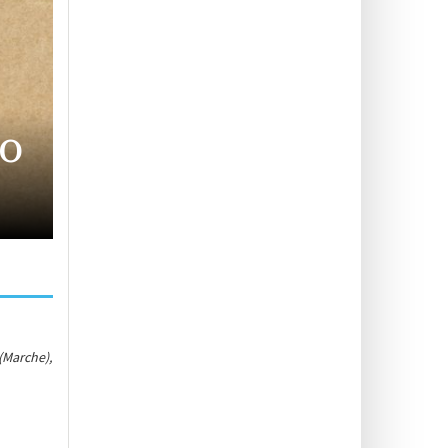
to
 (Marche),