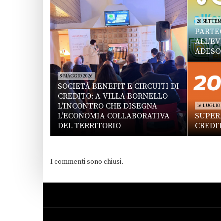
28 SETTEM
PARTE
ALL’E
ADESC
8 MAGGIO 2026
SOCIETÀ BENEFIT E CIRCUITI DI
CREDITO: A VILLA BORNELLO
L’INCONTRO CHE DISEGNA
16 LUGLIO
L’ECONOMIA COLLABORATIVA
SUPERA
DEL TERRITORIO
CREDI
I commenti sono chiusi.