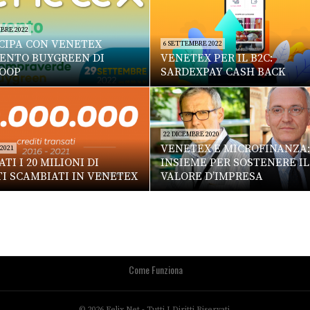
BRE 2022
CIPA CON VENETEX
6 SETTEMBRE 2022
VENTO BUYGREEN DI
VENETEX PER IL B2C:
OOP
SARDEXPAY CASH BACK
22 DICEMBRE 2020
VENETEX E MICROFINANZA:
 2021
TI I 20 MILIONI DI
INSIEME PER SOSTENERE IL
TI SCAMBIATI IN VENETEX
VALORE D’IMPRESA
Come Funziona
© 2026 Felix.net - Tutti I Diritti Riservati.