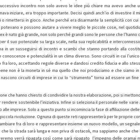
successivo incontro non solo avevo le idee più chiare ma avevo anche u
a iniziare, era troppo importante. Decisi quindi anch’io di investire il mi
si o rimettersi in gioco. Anche perché era disarmante la semplicità con cui i
e, potevano e possono aiutare a vivere meglio le piccole cose, nel quotidi
rdex è nato già grande, non solo perché grandi sono le persone che l’hanno c
 per il suo potenziale su larga scale, nella sua replicabilità e interconness
opa in un susseguirsi di incontri e scambi che stanno portando alla costit
conoscenze e potenzialità in un clima diverso. Sono circuiti in cui l’unico
o fra loro, accettando regole diverse e dandosi credito fiducia e allo ste
bene non è la moneta in sé ma quello che noi produciamo e che siamo in
ascono circuiti di imprese in cui lo “strumento” torna ad essere un fine
ersone che hanno chiesto di condividire la nostra elaborazione, poi si metton
 rendere sostenibile l’iniziativa. Infine si seleziona il personale nelle varie
alle imprese. Solo a questo punto si incomincia la fase di affiliazione dell
ta piccola rivoluzione. Ognuna di queste reti rappresenterà per le proprie co
cambiare fra di loro e rappresentare insieme un nuovo modello, un segnale 
 che la strada sarà lunga e non priva di ostacoli, ma sappiamo anche che l
eremo verrà ripagata così come sarà ripagato l’impegno delle oramai mi