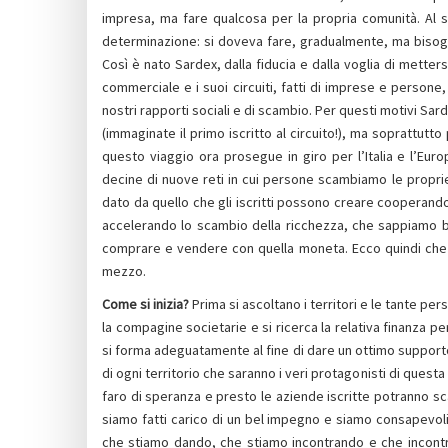
impresa, ma fare qualcosa per la propria comunità. Al 
determinazione: si doveva fare, gradualmente, ma bisognav
Così è nato Sardex, dalla fiducia e dalla voglia di metter
commerciale e i suoi circuiti, fatti di imprese e person
nostri rapporti sociali e di scambio. Per questi motivi Sa
(immaginate il primo iscritto al circuito!), ma soprattutto
questo viaggio ora prosegue in giro per l’Italia e l’Eur
decine di nuove reti in cui persone scambiamo le proprie 
dato da quello che gli iscritti possono creare cooperand
accelerando lo scambio della ricchezza, che sappiamo 
comprare e vendere con quella moneta. Ecco quindi che n
mezzo.
Come si inizia?
Prima si ascoltano i territori e le tante p
la compagine societarie e si ricerca la relativa finanza per
si forma adeguatamente al fine di dare un ottimo supporto 
di ogni territorio che saranno i veri protagonisti di ques
faro di speranza e presto le aziende iscritte potranno s
siamo fatti carico di un bel impegno e siamo consapevoli
che stiamo dando, che stiamo incontrando e che incontr