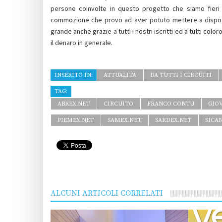
persone coinvolte in questo progetto che siamo fieri d
commozione che provo ad aver potuto mettere a disposizi
grande anche grazie a tutti i nostri iscritti ed a tutti c
il denaro in generale.
INSERITO IN:
ATTUALITÀ
DA TUTTI I CIRCUITI
TAG:
ABREX.NET
CIRCUITO
FRANCO CONTU
GIO
PIEMEX.NET
SAMEX.NET
SARDEX.NET
SICA
ALCUNI ARTICOLI CORRELATI