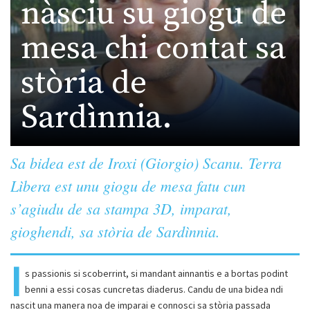
nàsciu su giogu de
mesa chi contat sa
stòria de
Sardìnnia.
Sa bidea est de Iroxi (Giorgio) Scanu. Terra
Lìbera est unu giogu de mesa fatu cun
s’agiudu de sa stampa 3D, imparat,
gioghendi, sa stòria de Sardìnnia.
I
s passionis si scoberrint, si mandant ainnantis e a bortas podint
benni a essi cosas cuncretas diaderus. Candu de una bidea ndi
nascit una manera noa de imparai e connosci sa stòria passada