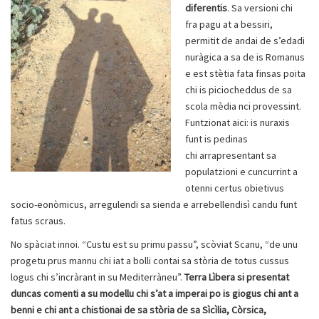
diferentis
. Sa versioni chi
fra pagu at a bessiri,
permitit de andai de s’edadi
nuràgica a sa de is Romanus
e est stètia fata finsas poita
chi is piciocheddus de sa
scola mèdia nci provessint.
Funtzionat aici: is nuraxis
funt is pedinas
chi arrapresentant sa
populatzioni e cuncurrint a
otenni certus obietivus
socio-eonòmicus, arregulendi sa sienda e arrebellendisì candu funt
fatus scraus.
No spàciat innoi. “Custu est su primu passu”, scòviat Scanu, “de unu
progetu prus mannu chi iat a bolli contai sa stòria de totus cussus
logus chi s’incràrant in su Mediterràneu”.
Terra Lìbera si presentat
duncas comenti a su modellu chi s’at a imperai po is giogus chi ant a
benni e chi ant a chistionai de sa stòria de sa Sìcìlia, Còrsica,