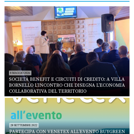
8 MAGGIO 2026
SOCIETÀ BENEFIT E CIRCUITI DI CREDITO: A VILLA
BORNELLO L’INCONTRO CHE DISEGNA L’ECONOMIA
COLLABORATIVA DEL TERRITORIO
28 SETTEMBRE 2022
PARTECIPA CON VENETEX ALL’EVENTO BUYGREEN