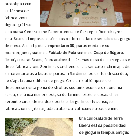
prototipau cun
sa tènnica de
fabricatzioni
digitali gràtzias
a sa bursa Generazione Faber otènnia de Sardegna Ricerche, me
innui Scanu at imparau is tènnicas po torrai a fai de sei calisisiat giogu
de mesa. Aici, at pòtziu
imprentai in 3D
, partis meda de su
boardergame, siat in su
FabLab de Pula
siat in su
Cesp de Nùgoro
.
“Imoi”, si narat Scanu, “seu acabendi is ùrtimas cosa de is arrègulas e
de sa fabricatzioni. Seu finsas circhendi unu laser cutter chi m’agiudit
a imprentai prus a lestru is partis. In Sardìnnia, po cantu ndi sciu deu,
no s’agatat una editoria de giogu. Creu chi siat lòmpia s’ora
de aconciai custa genia de strobus sustantziosus de s’economia
sarda, e s’ùnica manera est, su de fai innoi etotu is cosas chi si
serbint e circai de nci-ddas portai aillargu. In custu sensu, sa
fabricatzioni digitali agiudat a abasciai calincunu strobu de innoi.
Una curiosidadi de Terra
Lìbera est sa possibilidadi
de giogai in tempus antigus