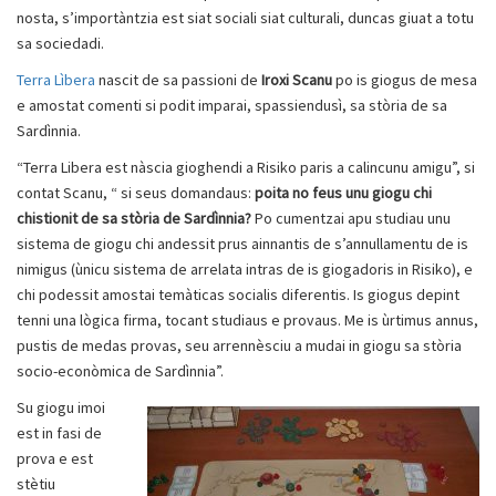
nosta, s’importàntzia est siat sociali siat culturali, duncas giuat a totu
sa sociedadi.
Terra Lìbera
nascit de sa passioni de
Iroxi Scanu
po is giogus de mesa
e amostat comenti si podit imparai, spassiendusì, sa stòria de sa
Sardìnnia.
“Terra Libera est nàscia gioghendi a Risiko paris a calincunu amigu”, si
contat Scanu, “ si seus domandaus:
poita no feus unu giogu chi
chistionit de sa stòria de Sardìnnia?
Po cumentzai apu studiau unu
sistema de giogu chi andessit prus ainnantis de s’annullamentu de is
nimigus (ùnicu sistema de arrelata intras de is giogadoris in Risiko), e
chi podessit amostai temàticas socialis diferentis. Is giogus depint
tenni una lògica firma, tocant studiaus e provaus. Me is ùrtimus annus,
pustis de medas provas, seu arrennèsciu a mudai in giogu sa stòria
socio-econòmica de Sardìnnia”.
Su giogu imoi
est in fasi de
prova e est
stètiu