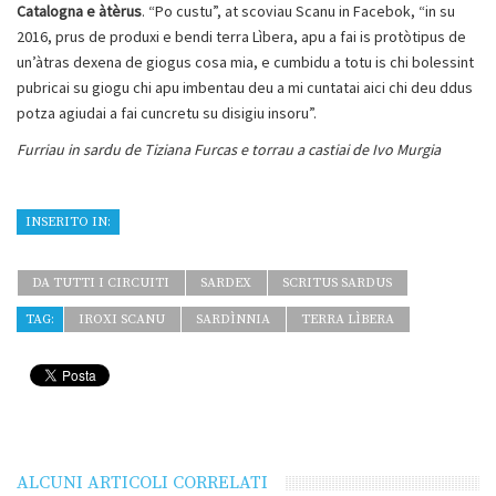
Catalogna e àtèrus
. “Po custu”, at scoviau Scanu in Facebok, “in su
2016, prus de produxi e bendi terra Lìbera, apu a fai is protòtipus de
un’àtras dexena de giogus cosa mia, e cumbidu a totu is chi bolessint
pubricai su giogu chi apu imbentau deu a mi cuntatai aici chi deu ddus
potza agiudai a fai cuncretu su disigiu insoru”.
Furriau in sardu de Tiziana Furcas e torrau a castiai de Ivo Murgia
INSERITO IN:
DA TUTTI I CIRCUITI
SARDEX
SCRITUS SARDUS
TAG:
IROXI SCANU
SARDÌNNIA
TERRA LÌBERA
ALCUNI ARTICOLI CORRELATI