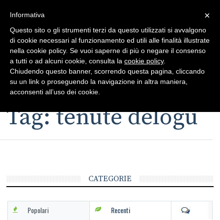
×
Toggle
Informativa
naviga
Questo sito o gli strumenti terzi da questo utilizzati si avvalgono
di cookie necessari al funzionamento ed utili alle finalità illustrate
nella cookie policy. Se vuoi saperne di più o negare il consenso
a tutti o ad alcuni cookie, consulta la
cookie policy
.
Chiudendo questo banner, scorrendo questa pagina, cliccando
su un link o proseguendo la navigazione in altra maniera,
Toggle
acconsenti all’uso dei cookie.
navigation
Tag: tenute delogu
CATEGORIE
Popolari
Recenti