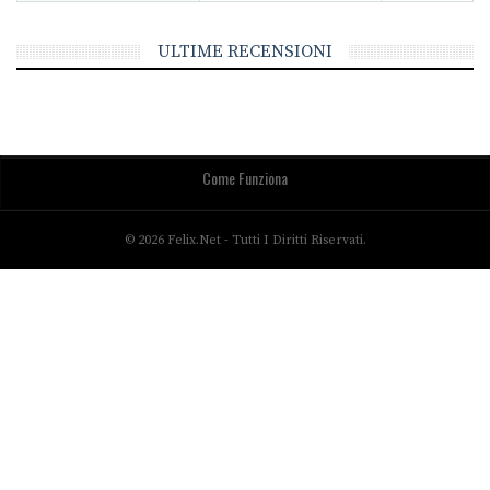
ULTIME RECENSIONI
Come Funziona
© 2026 Felix.net - Tutti I Diritti Riservati.