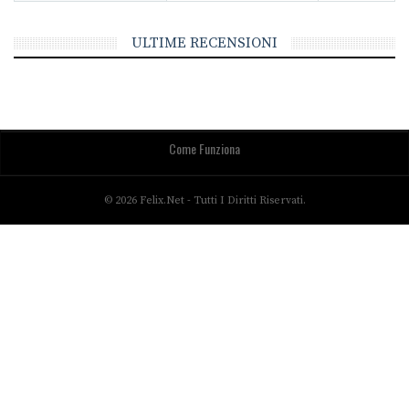
ULTIME RECENSIONI
Come Funziona
© 2026 Felix.net - Tutti I Diritti Riservati.