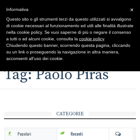
×
Toggle
Informativa
naviga
Questo sito o gli strumenti terzi da questo utilizzati si avvalgono
di cookie necessari al funzionamento ed utili alle finalità illustrate
nella cookie policy. Se vuoi saperne di più o negare il consenso
a tutti o ad alcuni cookie, consulta la
cookie policy
.
Chiudendo questo banner, scorrendo questa pagina, cliccando
su un link o proseguendo la navigazione in altra maniera,
Toggle
acconsenti all’uso dei cookie.
navigation
Tag: Paolo Piras
CATEGORIE
Popolari
Recenti