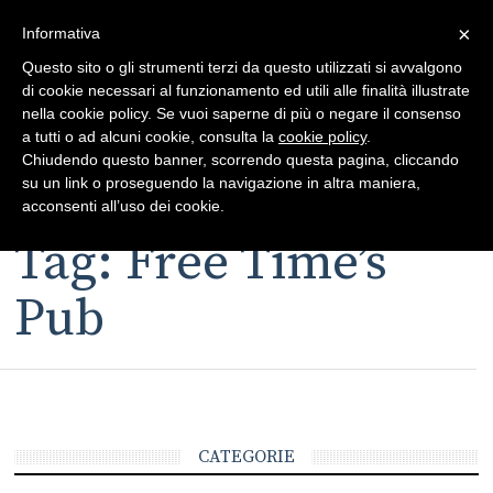
×
Toggle
Informativa
naviga
Questo sito o gli strumenti terzi da questo utilizzati si avvalgono
di cookie necessari al funzionamento ed utili alle finalità illustrate
nella cookie policy. Se vuoi saperne di più o negare il consenso
a tutti o ad alcuni cookie, consulta la
cookie policy
.
Chiudendo questo banner, scorrendo questa pagina, cliccando
su un link o proseguendo la navigazione in altra maniera,
Toggle
acconsenti all’uso dei cookie.
navigation
Tag: Free Time’s
Pub
CATEGORIE