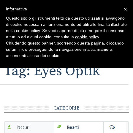
×
Toggle
Informativa
naviga
Questo sito o gli strumenti terzi da questo utilizzati si avvalgono
di cookie necessari al funzionamento ed utili alle finalità illustrate
nella cookie policy. Se vuoi saperne di più o negare il consenso
a tutti o ad alcuni cookie, consulta la
cookie policy
.
Chiudendo questo banner, scorrendo questa pagina, cliccando
su un link o proseguendo la navigazione in altra maniera,
Toggle
acconsenti all’uso dei cookie.
navigation
Tag: Eyes Optik
CATEGORIE
Popolari
Recenti