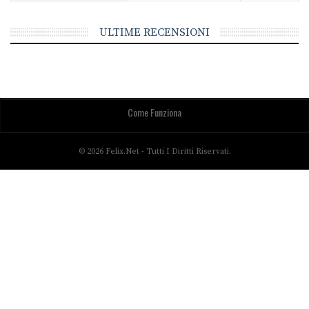
ULTIME RECENSIONI
Come Funziona
© 2026 Felix.net - Tutti I Diritti Riservati.