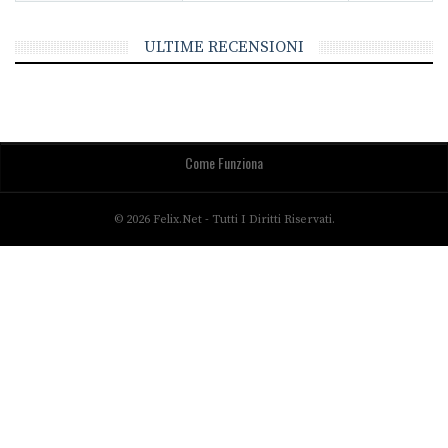
ULTIME RECENSIONI
Come Funziona
© 2026 Felix.net - Tutti I Diritti Riservati.