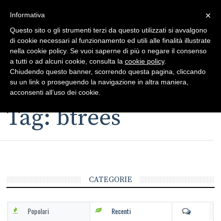
×
Toggle
Informativa
naviga
Questo sito o gli strumenti terzi da questo utilizzati si avvalgono
di cookie necessari al funzionamento ed utili alle finalità illustrate
nella cookie policy. Se vuoi saperne di più o negare il consenso
a tutti o ad alcuni cookie, consulta la
cookie policy
.
Chiudendo questo banner, scorrendo questa pagina, cliccando
su un link o proseguendo la navigazione in altra maniera,
Toggle
acconsenti all’uso dei cookie.
navigation
Tag: btrees
CATEGORIE
Popolari
Recenti