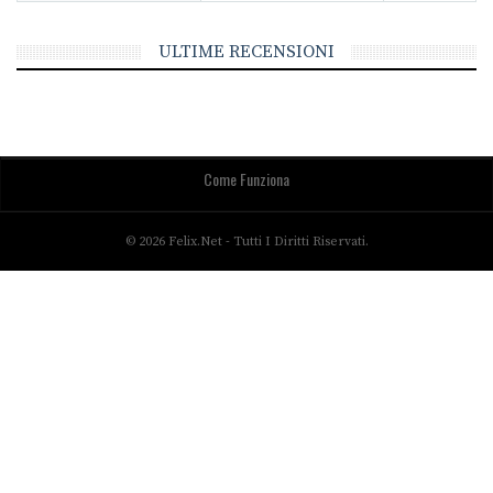
ULTIME RECENSIONI
Come Funziona
© 2026 Felix.net - Tutti I Diritti Riservati.