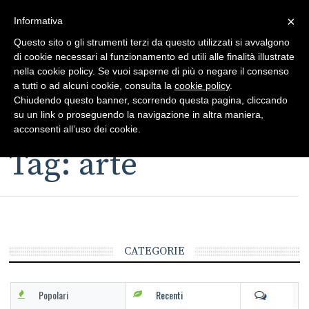
×
Toggle
Informativa
naviga
Questo sito o gli strumenti terzi da questo utilizzati si avvalgono
di cookie necessari al funzionamento ed utili alle finalità illustrate
nella cookie policy. Se vuoi saperne di più o negare il consenso
a tutti o ad alcuni cookie, consulta la
cookie policy
.
Chiudendo questo banner, scorrendo questa pagina, cliccando
su un link o proseguendo la navigazione in altra maniera,
Toggle
acconsenti all’uso dei cookie.
navigation
Tag: arte
CATEGORIE
Popolari
Recenti