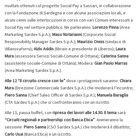
risultati ottenuti col progetto Social Pay a Sassari, in collaborazione
con la Fondazione di Sardegna e con alcune associazioni locali, e
alcuni cenni sulle interlocuzioni in corso con vari Comuni interessati a
Social Pay nel settore pubblico. Ne parleranno:
Lorenzo Pinna
(Area
Marketing Sardex S.p.A.);
Maso Notarianni
(Corporate Social
Responsibility Manager Sardex S.p.A.);
Maurizio Onnis
(sindaco di
Villanovaforru);
Aldo Addis
(libraio e presidente di Lìberos);
Laura
Mura
(assessora Servizi Sociali-Comune di Ottana);
Caterina Sanna
(assistente sociale-Comune di Ottana)
.
Modera:
Gian Paolo Marras
(Area Marketing Sardex S.p.A.).
Alle 12 “Il circuito cresce con te”
dove i protagonisti saranno:
Chiara
Mura
(Direzione Commerciale Sardex S.p.A.) che modererà l’incontro;
Piero Sanna
(Chief Sales Officer di Sardex S.p.A.);
Manuela Baraglia
(CTA Sardex S.p.A.) che si confronteranno con un iscritto.
Alle 13, pausa buffet, con
ripresa dei lavori alle 14.30.
Il tema
sarà
“Circuiti regionali e partnership con Banca Etica”
. Animeranno la
sessione:
Piero Sanna
(CSO Sardex S.pA.) che modererà il dibattito;
Carlo Usai
(Banca Etica) e un iscritto.