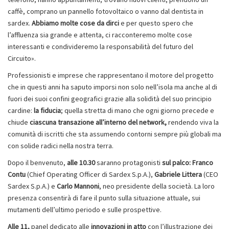
caffè, comprano un pannello fotovoltaico o vanno dal dentista in
sardex.
Abbiamo molte cose da dirci
e per questo spero che
l’affluenza sia grande e attenta, ci racconteremo molte cose
interessanti e condivideremo la responsabilità del futuro del
Circuito».
Professionisti e imprese che rappresentano il motore del progetto
che in questi anni ha saputo imporsi non solo nell’isola ma anche al di
fuori dei suoi confini geografici grazie alla solidità del suo principio
cardine:
la fiducia
; quella stretta di mano che ogni giorno precede e
chiude
ciascuna transazione all’interno del network,
rendendo viva la
comunità di iscritti che sta assumendo contorni sempre più globali ma
con solide radici nella nostra terra.
Dopo il benvenuto,
alle 10.30
saranno protagonisti
sul palco:
Franco
Contu
(Chief Operating Officer di Sardex S.p.A.),
Gabriele Littera
(CEO
Sardex S.p.A.) e
Carlo Mannoni
, neo presidente della società. La loro
presenza consentirà di fare il punto sulla situazione attuale, sui
mutamenti dell’ultimo periodo e sulle prospettive.
Alle 11,
panel dedicato alle
innovazioni in atto
con l’illustrazione dei