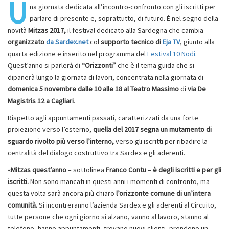
U
na giornata dedicata all’incontro-confronto con gli iscritti per
parlare di presente e, soprattutto, di futuro. È nel segno della
novità
Mitzas 2017,
il festival dedicato alla Sardegna che cambia
organizzato
da Sardex.net
col
supporto tecnico di
Eja TV
, giunto alla
quarta edizione e inserito nel programma del
Festival 10 Nodi.
Quest’anno si parlerà di
“Orizzonti”
che è il tema guida che si
dipanerà lungo la giornata di lavori, concentrata nella giornata di
domenica 5 novembre dalle 10 alle 18 al Teatro Massimo
di
via De
Magistris 12 a Cagliari
.
Rispetto agli appuntamenti passati, caratterizzati da una forte
proiezione verso l’esterno,
quella del 2017 segna un mutamento di
sguardo rivolto più verso l’interno,
verso gli iscritti per ribadire la
centralità del dialogo costruttivo tra Sardex e gli aderenti.
«
Mitzas quest’anno
– sottolinea
Franco Contu
–
è degli iscritti e per gli
iscritti.
Non sono mancati in questi anni i momenti di confronto, ma
questa volta sarà ancora più chiaro
l’orizzonte comune di un’intera
comunità.
Si incontreranno l’azienda Sardex e gli aderenti al Circuito,
tutte persone che ogni giorno si alzano, vanno al lavoro, stanno al
telefono, hanno appuntamenti, trovano nuovi clienti, prendono un