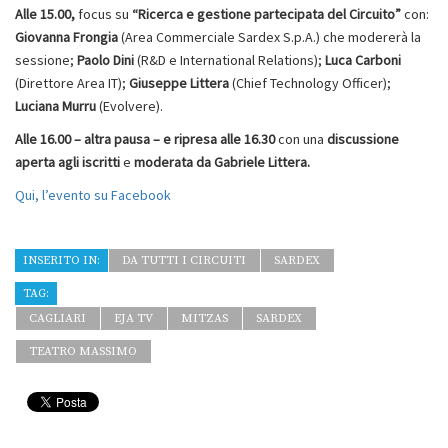
Alle 15.00,
focus su
“Ricerca e gestione partecipata del Circuito”
con:
Giovanna Frongia
(Area Commerciale Sardex S.p.A.) che modererà la
sessione;
Paolo Dini
(R&D e International Relations);
Luca Carboni
(Direttore Area IT);
Giuseppe Littera
(Chief Technology Officer);
Luciana Murru
(Evolvere).
Alle 16.00 –
altra pausa – e
ripresa alle 16.30
con una
discussione
aperta agli iscritti
e
moderata da Gabriele Littera.
Qui, l’evento su Facebook
INSERITO IN:
DA TUTTI I CIRCUITI
SARDEX
TAG:
CAGLIARI
EJA TV
MITZAS
SARDEX
TEATRO MASSIMO