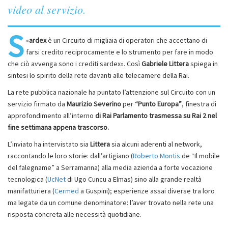
video al servizio.
S
«
ardex
è un Circuito di migliaia di operatori che accettano di
farsi credito reciprocamente e lo strumento per fare in modo
che ciò avvenga sono i crediti sardex». Così
Gabriele Littera
spiega in
sintesi lo spirito della rete davanti alle telecamere della Rai.
La rete pubblica nazionale ha puntato l’attenzione sul Circuito con un
servizio firmato da
Maurizio Severino
per
“Punto Europa”
, finestra di
approfondimento all’interno
di
Rai Parlamento trasmessa su
Rai 2 nel
fine settimana appena trascorso.
L’inviato ha intervistato sia
Littera
sia alcuni aderenti al network,
raccontando le loro storie: dall’artigiano (
Roberto Montis
de “Il mobile
del falegname” a Serramanna) alla media azienda a forte vocazione
tecnologica (
UcNet
di Ugo Cuncu a Elmas) sino alla grande realtà
manifatturiera (
Cermed
a Guspini); esperienze assai diverse tra loro
ma legate da un comune denominatore: l’aver trovato nella rete una
risposta concreta alle necessità quotidiane.