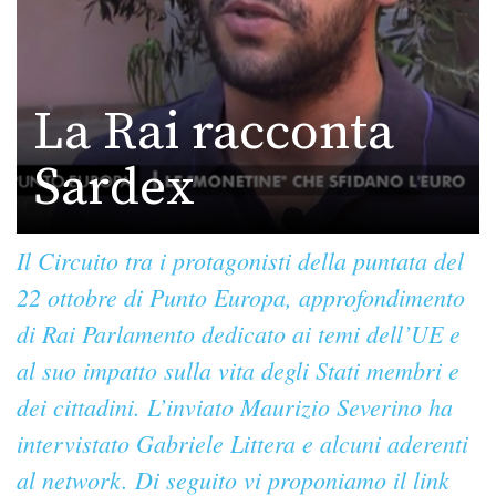
La Rai racconta
Sardex
Il Circuito tra i protagonisti della puntata del
22 ottobre di Punto Europa, approfondimento
di Rai Parlamento dedicato ai temi dell’UE e
al suo impatto sulla vita degli Stati membri e
dei cittadini. L’inviato Maurizio Severino ha
intervistato Gabriele Littera e alcuni aderenti
al network. Di seguito vi proponiamo il link