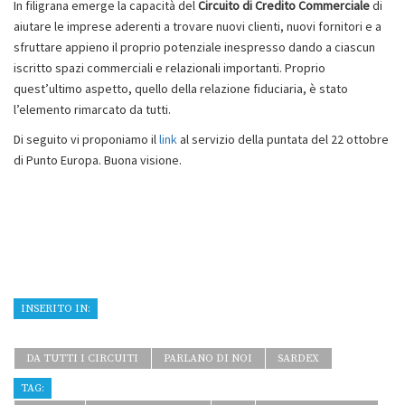
In filigrana emerge la capacità del
Circuito di Credito Commerciale
di
aiutare le imprese aderenti a trovare nuovi clienti, nuovi fornitori e a
sfruttare appieno il proprio potenziale inespresso dando a ciascun
iscritto spazi commerciali e relazionali importanti. Proprio
quest’ultimo aspetto, quello della relazione fiduciaria, è stato
l’elemento rimarcato da tutti.
Di seguito vi proponiamo il
link
al servizio della puntata del 22 ottobre
di Punto Europa. Buona visione.
INSERITO IN:
DA TUTTI I CIRCUITI
PARLANO DI NOI
SARDEX
TAG: