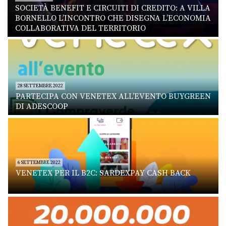
SOCIETÀ BENEFIT E CIRCUITI DI CREDITO: A VILLA
BORNELLO L’INCONTRO CHE DISEGNA L’ECONOMIA
COLLABORATIVA DEL TERRITORIO
28 SETTEMBRE 2022
PARTECIPA CON VENETEX ALL’EVENTO BUYGREEN
DI ADESCOOP
6 SETTEMBRE 2022
VENETEX PER IL B2C: SARDEXPAY CASH BACK