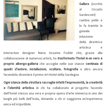
Gallura
(iscritto
al Circuito
Sardex.net)
cambia pelle e
lo fa tramite la
geniale
intuizione
della direttrice
artistica e
interaction designer Maria Assunta Fodde che, grazie alla
collaborazione di numerosi artisti, ha
trasformato l’hotel in un vero e
proprio albergo-galleria
che accoglie nelle sue stanze
centinaia di
quadri d’autore
,
installazioni
,
sculture
,
fotografia
e altro ancora
facendolo diventare il primo Art Hotel della Sardegna.
Ogni stanza della struttura raccoglie infatti l’espressività, la creatività
e l’identità artistica
di chi ha collaborato al progetto facendo
dell’hotel stesso una vera e propria opera d’arte immersa in uno dei
luoghi più belli dell’Isola, donando a chi vi soggiorna un’esperienza
unica ed irripetibile.