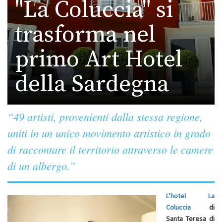
"La Coluccia" si
trasforma nel
primo Art Hotel
della Sardegna
“49 artisti, provenienti dalla stessa regione,
uniti in un unico movimento artistico in grado
di raccontare il territorio attraverso le camere
di un albergo.”
L’hotel La
Coluccia
di
Santa Teresa di