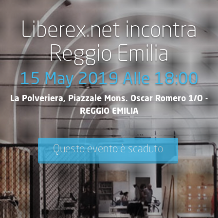
Liberex.net incontra
Reggio Emilia
15 May 2019 Alle 18:00
La Polveriera, Piazzale Mons. Oscar Romero 1/O -
REGGIO EMILIA
Questo evento è scaduto