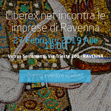
Liberex.net incontra le
imprese di Ravenna
27 February 2019 Alle
18:00
Vetras Serramenti, Via Trieste 200 - RAVENNA
Questo evento è scaduto